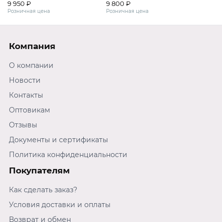
9 950 ₽
9 800 ₽
вариант исполнения: Бандаж
вариант исполнения: Бандаж
Розничная цена
Розничная цена
для женщин "Beautiful line" (01)
для женщин "Beautiful line" (01)
бежевый
черный
Компания
О компании
Новости
Контакты
Оптовикам
Отзывы
Документы и сертификаты
Политика конфиденциальности
Покупателям
Как сделать заказ?
Условия доставки и оплаты
Возврат и обмен