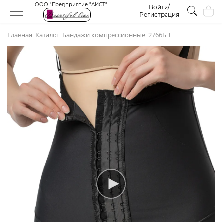
ООО "Предприятие "АИСТ"
Войти/
Регистрация
Главная
Каталог
Бандажи компрессионные
2766БП