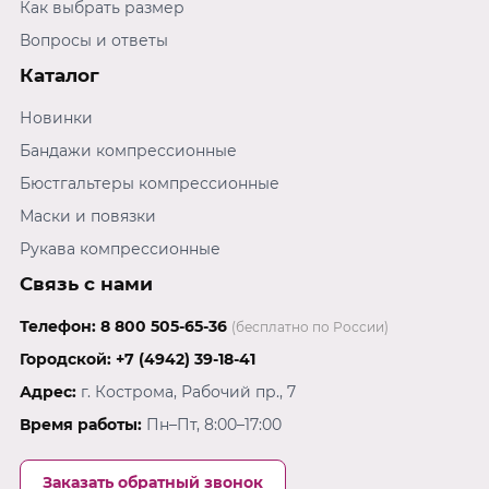
Как выбрать размер
подмышечной области. Она обладает необходимой
степенью компрессии, создавая оптимальный
Вопросы и ответы
давление для быстрого восстановления после
Каталог
операции. Эта мужская компрессионная майка
представляет собой необходимый элемент в
Новинки
реабилитационном периоде. Применение такого
Бандажи компрессионные
бандажа после операции облегчает процесс
заживления и способствует быстрому
Бюстгальтеры компрессионные
восстановлению. Корсетная одежда,
Маски и повязки
способствующая реабилитации и коррекции
фигуры, является жизненно важным приобретением
Рукава компрессионные
для продолжения процесса лечения или решения
Связь с нами
проблем со здоровьем. Грудь должна быть надежно
зафиксирована после операции, чтобы избежать
Телефон:
8 800 505-65-36
(бесплатно по России)
возможных осложнений. Подберите оптимальный
размер данного изделия по размерной таблице в
Городской:
+7 (4942) 39-18-41
карусели с фото для достижения наилучшего
Адрес:
г. Кострома, Рабочий пр., 7
эффекта от использования компрессионного
Время работы:
Пн–Пт, 8:00–17:00
жилета.
Заказать обратный звонок