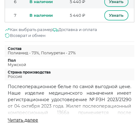
6
В наличии
5 440 ₽
Узнать
7
В наличии
5 440 ₽
Узнать
Как выбрать размер
Доставка и оплата
Возврат и обмен
Состав
Полиамид - 73%, Полиуретан - 27%
Пол
Мужской
Страна производства
Россия
Послеоперационное белье по самой выгодной цене.
Наше изделие медицинского назначения имеет
регистрационное удостоверение №РЗН 2023/21290
от 04 октября 2023 года. Жилет послеоперационный
компрессионный 1366а применяется после
липосакции грудной и подмышечной области, а так
Читать далее
же операций на грудной клетке. Использование
жилета после операции предотвращает
образование гематом, способствует скорейшему